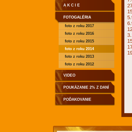
A K C I E
2
15
5.
FOTOGALÉRIA
6.
foto z roku 2017
12
foto z roku 2016
3
1
foto z roku 2015
1
foto z roku 2014
1
foto z roku 2013
foto z roku 2012
VIDEO
POUKÁZANIE 2% Z DANÍ
POĎAKOVANIE