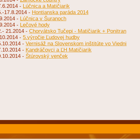
7.6.2014 -
Lúčnica a Matičiarik
.-17.8.2014 -
Hontianska paráda 2014
9.2014 -
Lúčnica v Šuranoch
9.2014 -
Lečové hody
.- 21.2014 -
Chorvátsko Tučepi - Matičiarik + Ponitran
.10.2014 -
5.výročie Ľudovej hudby
5.10.2014 -
Vernisáž na Slovenskom inštitúte vo Viedni
7.10.2014 -
Kandráčovci a ĽH Matičiarik
9.10.2014 -
Štúrovský venček