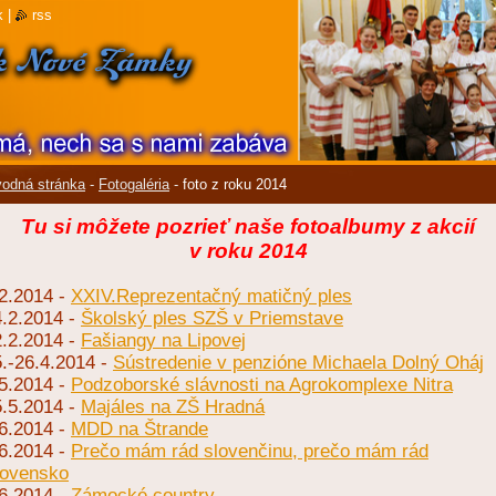
k
|
rss
odná stránka
-
Fotogaléria
-
foto z roku 2014
Tu si môžete pozrieť naše fotoalbumy z akcií
v roku 2014
2.2014 -
XXIV.Reprezentačný matičný ples
4.2.2014 -
Školský ples SZŠ v Priemstave
2.2.2014 -
Fašiangy na Lipovej
.-26.4.2014 -
Sústredenie v penzióne Michaela Dolný Oháj
5.2014 -
Podzoborské slávnosti na Agrokomplexe Nitra
5.5.2014 -
Majáles na ZŠ Hradná
6.2014 -
MDD na Štrande
6.2014 -
Prečo mám rád slovenčinu, prečo mám rád
lovensko
6.2014 -
Zámocké country