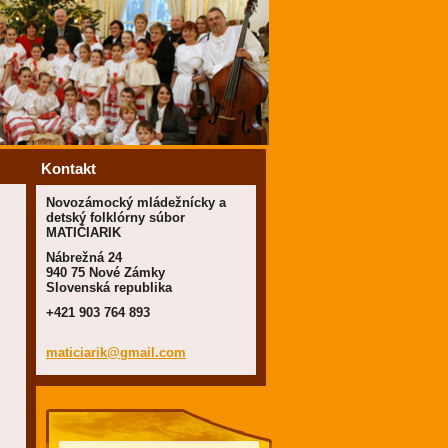
Kontakt
Novozámocký mládežnícky a
detský folklórny súbor
MATIČIARIK
Nábrežná 24
940 75 Nové Zámky
Slovenská republika
+421 903 764 893
maticiar
ik@gmail
.com