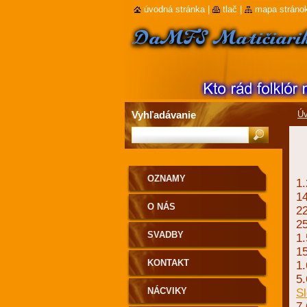
úvodná stránka
|
tlač
|
mapa stráno
Vyhľadávanie
Úv
OZNAMY
1.
1
O NÁS
2
25
SVADBY
1.
1
KONTAKT
1.
5.
NÁCVIKY
S
7.