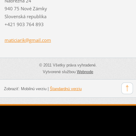
Nábrežná 24
940 75 Nové Zámky
Slovenská republika
+421 903 764 893
maticiar
ik@gmail
.com
© 2011 Všetky práva vyhradené.
Vytvorené službou
Webnode
Zobraziť:
Mobilnú verziu
|
Štandardnú verziu