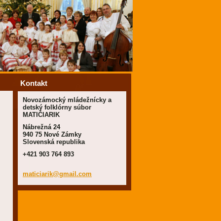
Kontakt
Novozámocký mládežnícky a
detský folklórny súbor
MATIČIARIK
Nábrežná 24
940 75 Nové Zámky
Slovenská republika
+421 903 764 893
maticiar
ik@gmail
.com