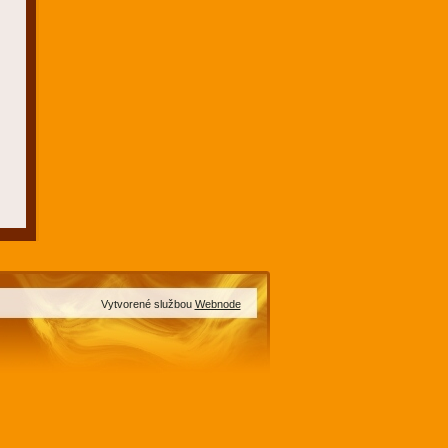
Vytvorené službou
Webnode