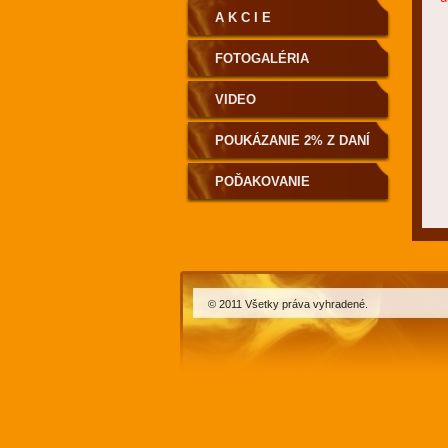
A K C I E
FOTOGALÉRIA
VIDEO
POUKÁZANIE 2% Z DANÍ
POĎAKOVANIE
© 2011 Všetky práva vyhradené.