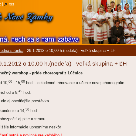
k
|
rss
odná stránka
-
29.1.2012 o 10,00 h.(nedeľa) - veľká skupina + ĽH
9.1.2012 o 10,00 h.(nedeľa) - veľká skupina + ĽH
nečný worshop - príde choreograf z Lúčnice
00
00
d
10,
- 15,
hod. - celodenné trénovanie a učenie novej choreografie
45
príchod o 9,
hod.
bude aj obedňajšia prestávka
30
ukončenie o 14,
hod.
zabezpečiť aj pitie a stravu
bližšie informácie upresníme neskôr
časť nutná a povinná pre každého !