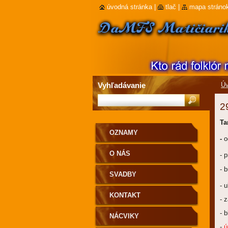
úvodná stránka
|
tlač
|
mapa stráno
Vyhľadávanie
Úv
2
Ta
OZNAMY
-
o
O NÁS
- 
- 
SVADBY
- 
KONTAKT
- 
- 
NÁCVIKY
-
ú