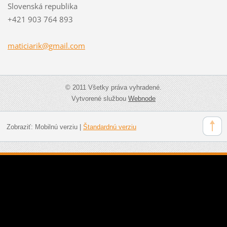
Slovenská republika
+421 903 764 893
maticiar
ik@gmail
.com
© 2011 Všetky práva vyhradené.
Vytvorené službou
Webnode
Zobraziť:
Mobilnú verziu
|
Štandardnú verziu