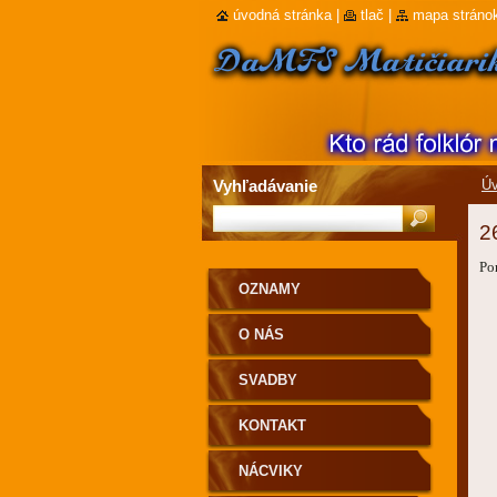
úvodná stránka
|
tlač
|
mapa stráno
Vyhľadávanie
Úv
2
Po
OZNAMY
a
O NÁS
SVADBY
KONTAKT
NÁCVIKY