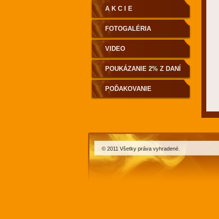
A K C I E
FOTOGALÉRIA
VIDEO
POUKÁZANIE 2% Z DANÍ
POĎAKOVANIE
© 2011 Všetky práva vyhradené.