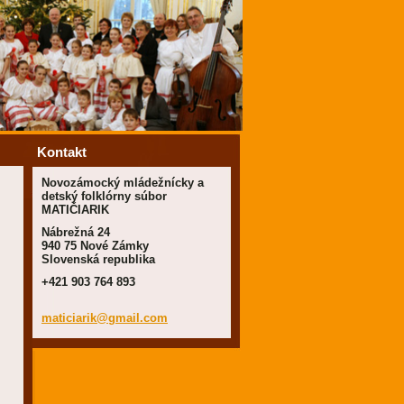
Kontakt
Novozámocký mládežnícky a
detský folklórny súbor
MATIČIARIK
Nábrežná 24
940 75 Nové Zámky
Slovenská republika
+421 903 764 893
maticiar
ik@gmail
.com