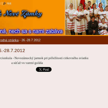
k
|
rss
odná stránka
-
26.-28.7.2012
6.-28.7.2012
rciunkula - Novozámocký jarmok pri príležitosti cirkevného sviatku
 súťaž vo varení guláša