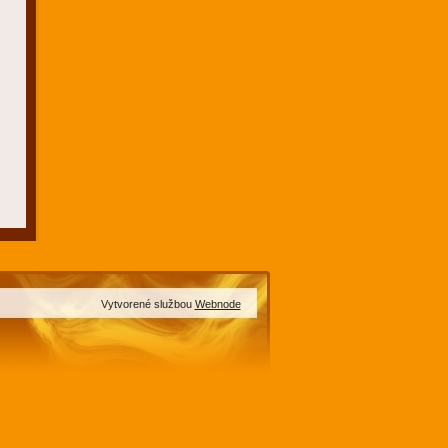
Vytvorené službou
Webnode