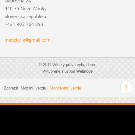
Nábrežná 24
940 75 Nové Zámky
Slovenská republika
+421 903 764 893
maticiar
ik@gmail
.com
© 2011 Všetky práva vyhradené.
Vytvorené službou
Webnode
Zobraziť:
Mobilnú verziu
|
Štandardnú verziu