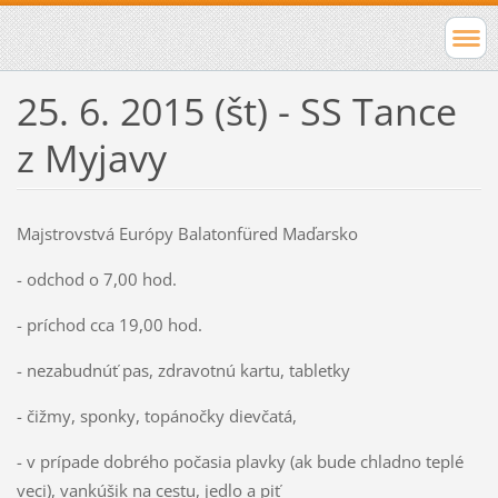
25. 6. 2015 (št) - SS Tance
z Myjavy
Majstrovstvá Európy Balatonfüred Maďarsko
- odchod o 7,00 hod.
- príchod cca 19,00 hod.
- nezabudnúť pas, zdravotnú kartu, tabletky
- čižmy, sponky, topánočky dievčatá,
- v prípade dobrého počasia plavky (ak bude chladno teplé
veci), vankúšik na cestu, jedlo a piť