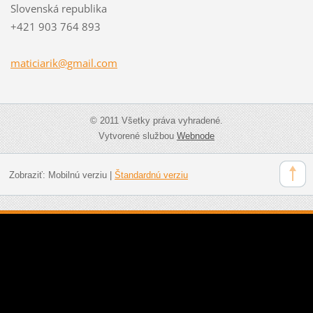
Slovenská republika
+421 903 764 893
maticiar
ik@gmail
.com
© 2011 Všetky práva vyhradené.
Vytvorené službou
Webnode
Zobraziť:
Mobilnú verziu
|
Štandardnú verziu