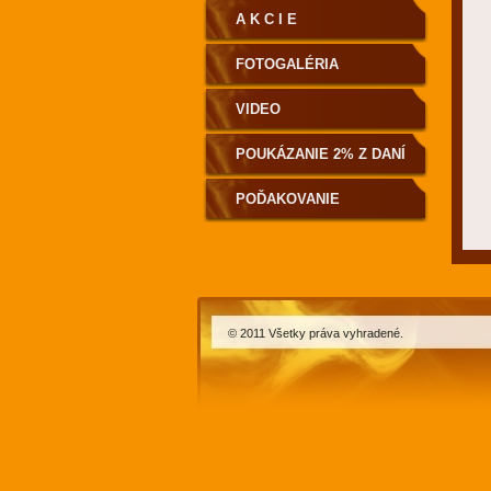
A K C I E
FOTOGALÉRIA
VIDEO
POUKÁZANIE 2% Z DANÍ
POĎAKOVANIE
© 2011 Všetky práva vyhradené.