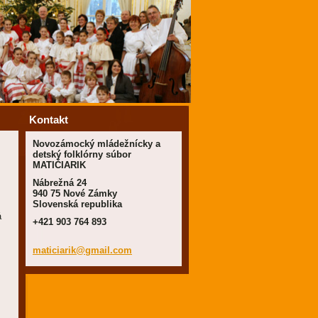
Kontakt
Novozámocký mládežnícky a
detský folklórny súbor
MATIČIARIK
Nábrežná 24
940 75 Nové Zámky
Slovenská republika
á
+421 903 764 893
maticiar
ik@gmail
.com