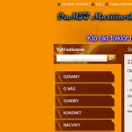
úvodná stránka
|
tlač
|
mapa stráno
Vyhľadávanie
Úv
2
Ob
OZNAMY
- o
O NÁS
- o
sk
SVADBY
- o
ne
KONTAKT
NÁCVIKY