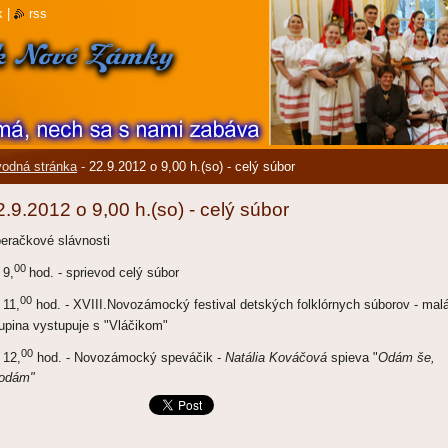
k
|
rss
odná stránka
-
22.9.2012 o 9,00 h.(so) - celý súbor
2.9.2012 o 9,00 h.(so) - celý súbor
eračkové slávnosti
00
 9,
hod. - sprievod celý súbor
00
 11,
hod. - XVIII.Novozámocký festival detských folklórnych súborov - mal
upina vystupuje s "Vláčikom"
00
 12,
hod. - Novozámocký speváčik -
Natália Kováčová
spieva "
Odám še,
odám"