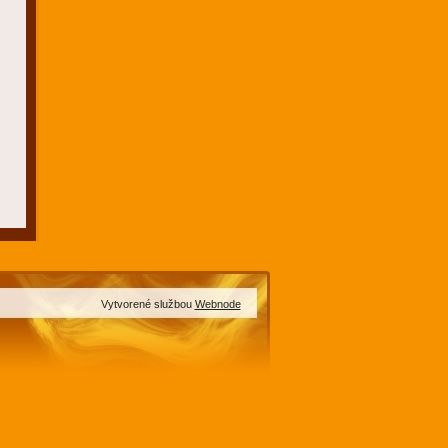
Vytvorené službou
Webnode