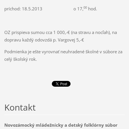
00
príchod: 18.5.2013 o 17,
hod.
OZ prispieva sumou cca 1 000,-€ (na stravu a nocľah), na
dopravu každý odovzdá p. Vargovej 5,-€
Podmienka je ešte vyrovnať neuhradené školné v súbore za
celý školský rok.
Kontakt
Novozámocký mládežnícky a detský folklórny súbor