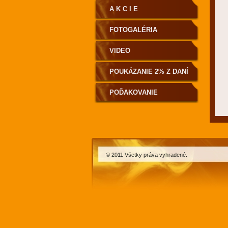
A K C I E
FOTOGALÉRIA
VIDEO
POUKÁZANIE 2% Z DANÍ
POĎAKOVANIE
© 2011 Všetky práva vyhradené.