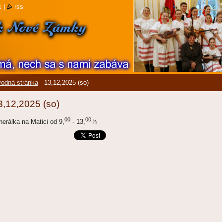
k
|
rss
odná stránka
-
13,12,2025 (so)
3,12,2025 (so)
00
00
nerálka na Matici od 9,
- 13,
h