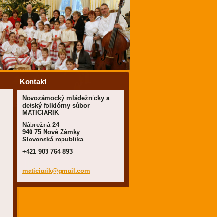
Kontakt
Novozámocký mládežnícky a
detský folklórny súbor
MATIČIARIK
Nábrežná 24
940 75 Nové Zámky
Slovenská republika
+421 903 764 893
maticiar
ik@gmail
.com