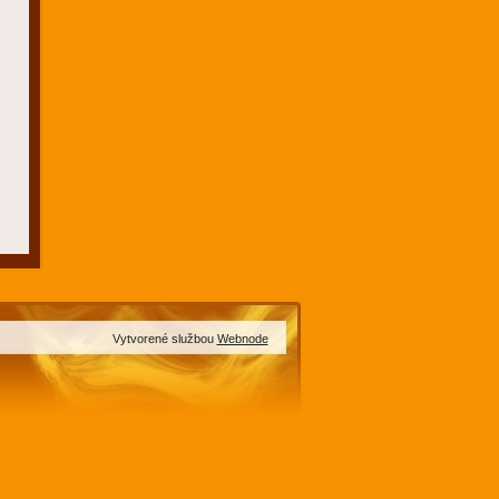
Vytvorené službou
Webnode