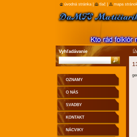
úvodná stránka
|
tlač
|
mapa stráno
Vyhľadávanie
Úv
1
ge
OZNAMY
O NÁS
SVADBY
KONTAKT
NÁCVIKY