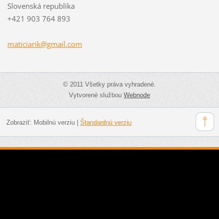
Slovenská republika
+421 903 764 893
maticiar
ik@gmail
.com
© 2011 Všetky práva vyhradené.
Vytvorené službou
Webnode
Zobraziť:
Mobilnú verziu
|
Štandardnú verziu