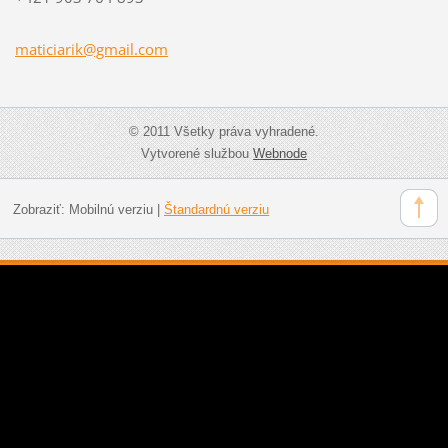
maticiar
ik@gmail
.com
© 2011 Všetky práva vyhradené.
Vytvorené službou
Webnode
Zobraziť:
Mobilnú verziu
|
Štandardnú verziu